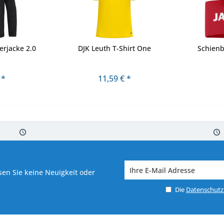
erjacke 2.0
DJK Leuth T-Shirt One
Schienb
 *
11,59 € *
 7-10 Werktagen bei Warenverfügbarkeit
Versand von veredelter Ware in
en Sie keine Neuigkeit oder
Die
Datenschut