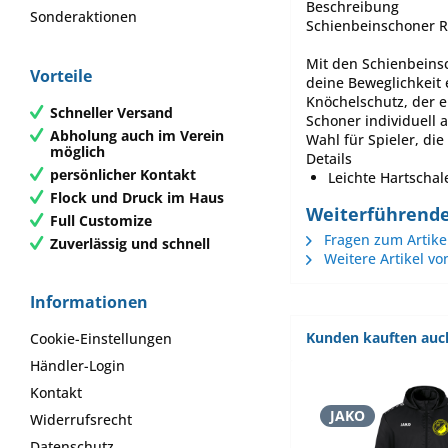
Beschreibung
Sonderaktionen
Schienbeinschoner Ri
Mit den Schienbeinsc
Vorteile
deine Beweglichkeit 
Knöchelschutz, der e
Schneller Versand
Schoner individuell 
Abholung auch im Verein
Wahl für Spieler, di
möglich
Details
persönlicher Kontakt
Leichte Hartschal
Flock und Druck im Haus
Weiterführende 
Full Customize
Fragen zum Artike
Zuverlässig und schnell
Weitere Artikel vo
Informationen
Kunden kauften auc
Cookie-Einstellungen
Händler-Login
Kontakt
JAKO
Widerrufsrecht
Datenschutz