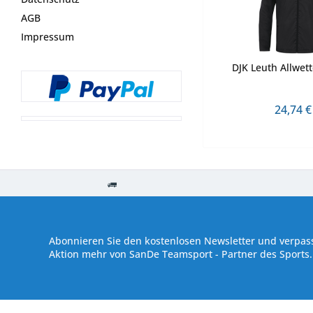
AGB
Impressum
DJK Leuth Allwett
24,74 €
Kostenloser Versand ab € 250,- Bestellwert
Versand innerhalb von
Abonnieren Sie den kostenlosen Newsletter und verpass
Aktion mehr von SanDe Teamsport - Partner des Sports.