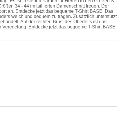
lltag. Es ist in sieben Farben für Herren in den Größen S -
rößen 34 - 44 im taillierten Damenschnitt freuen. Der
port an. Entdecke jetzt das bequeme T-Shirt BASE. Das
nders weich und bequem zu tragen. Zusätzlich unterstützt
handelt. Auf der rechten Brust des Oberteils ist das
ur Veredelung. Entdecke jetzt das bequeme T-Shirt BASE