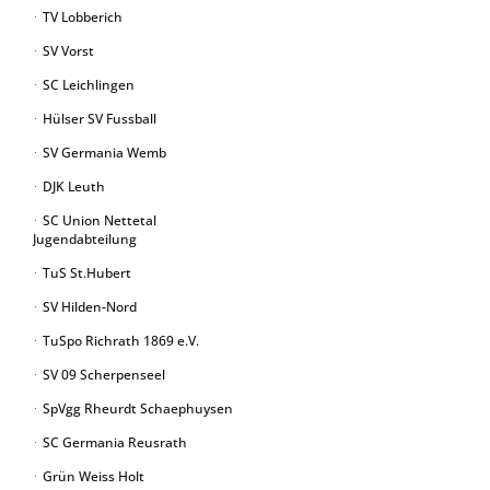
TV Lobberich
SV Vorst
SC Leichlingen
Hülser SV Fussball
SV Germania Wemb
DJK Leuth
SC Union Nettetal
Jugendabteilung
TuS St.Hubert
SV Hilden-Nord
TuSpo Richrath 1869 e.V.
SV 09 Scherpenseel
SpVgg Rheurdt Schaephuysen
SC Germania Reusrath
Grün Weiss Holt