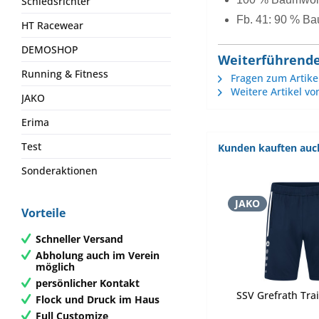
Schiedsrichter
Fb. 41: 90 % Ba
HT Racewear
DEMOSHOP
Weiterführende 
Running & Fitness
Fragen zum Artike
Weitere Artikel vo
JAKO
Erima
Test
Kunden kauften auc
Sonderaktionen
JAKO
Vorteile
Schneller Versand
Abholung auch im Verein
möglich
persönlicher Kontakt
SSV Grefrath Tra
Flock und Druck im Haus
Full Customize