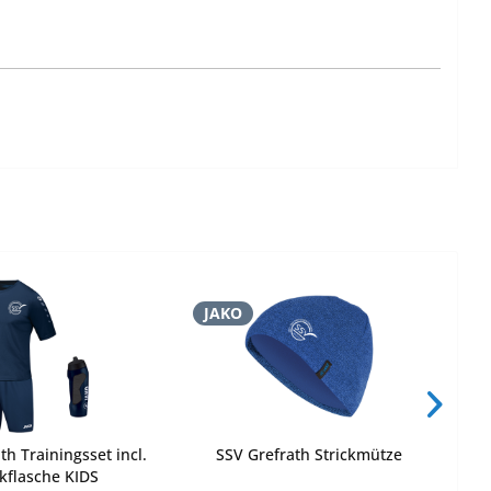
JAKO
J
th Trainingsset incl.
SSV Grefrath Strickmütze
nkflasche KIDS