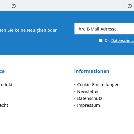
 7-10 Werktagen bei Warenverfügbarkeit
Versand von veredelter Ware in
en Sie keine Neuigkeit oder
Die
Datenschut
ce
Informationen
rodukt
Cookie-Einstellungen
Newsletter
Datenschutz
echt
Impressum