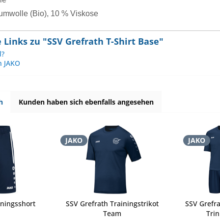
umwolle (Bio), 10 % Viskose
Links zu "SSV Grefrath T-Shirt Base"
l?
n JAKO
h
Kunden haben sich ebenfalls angesehen
JAKO
JAKO
iningsshort
SSV Grefrath Trainingstrikot
SSV Grefra
Team
Tri