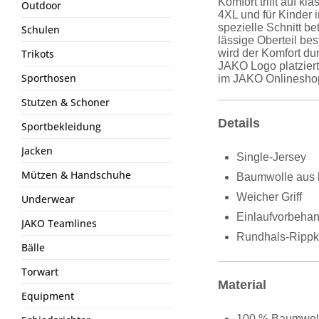
Komfort trifft auf k
Outdoor
4XL und für Kinder 
spezielle Schnitt b
Schulen
lässige Oberteil be
wird der Komfort du
Trikots
JAKO Logo platzier
Sporthosen
im JAKO Onlinesho
Stutzen & Schoner
Details
Sportbekleidung
Jacken
Single-Jersey
Mützen & Handschuhe
Baumwolle aus k
Weicher Griff
Underwear
Einlaufvorbehan
JAKO Teamlines
Rundhals-Rippk
Bälle
Torwart
Material
Equipment
100 % Baumwol