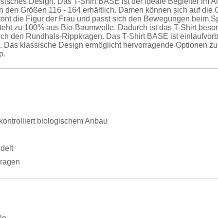
lassisches Design. Das T-Shirt BASE ist der ideale Begleiter im A
in den Größen 116 - 164 erhältlich. Damen können sich auf die G
etont die Figur der Frau und passt sich den Bewegungen beim S
steht zu 100% aus Bio-Baumwolle. Dadurch ist das T-Shirt beso
rch den Rundhals-Rippkragen. Das T-Shirt BASE ist einlaufvorbe
t. Das klassische Design ermöglicht hervorragende Optionen z
p.
ontrolliert biologischem Anbau
delt
ragen
le