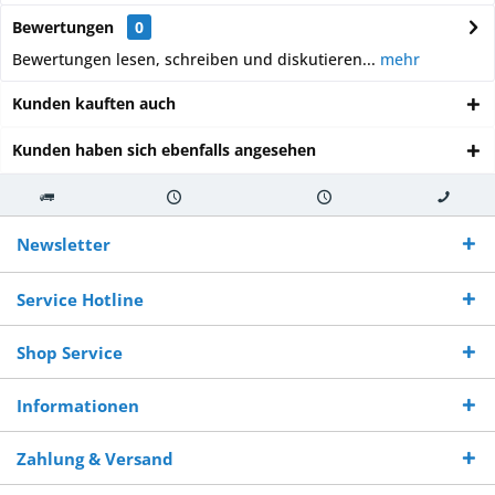
Bewertungen
0
Bewertungen lesen, schreiben und diskutieren...
mehr
Kunden kauften auch
Kunden haben sich ebenfalls angesehen
Kostenloser
Versand innerhalb von
Versand von
So erreichen
Versand ab €
7-10 Werktagen bei
veredelter Ware
Sie uns 0160
Newsletter
250,-
Warenverfügbarkeit
innerhalb von 10-12
970 511 90
Bestellwert
Werktagen
Service Hotline
Shop Service
Informationen
Zahlung & Versand