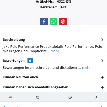
Artikel-Nr.:
6322-JSG
Hersteller:
JAKO
Beschreibung
Jako Polo Performance Produktdetails Polo Performance: Polo
mit Kragen und Knopfleiste...
mehr
Bewertungen
0
Bewertungen lesen, schreiben und diskutieren...
mehr
Kunden kauften auch
Kunden haben sich ebenfalls angesehen
Kostenloser
Versand innerhalb von
Versand von
So erreichen
Versand ab €
7-10 Werktagen bei
veredelter Ware
Sie uns 0160