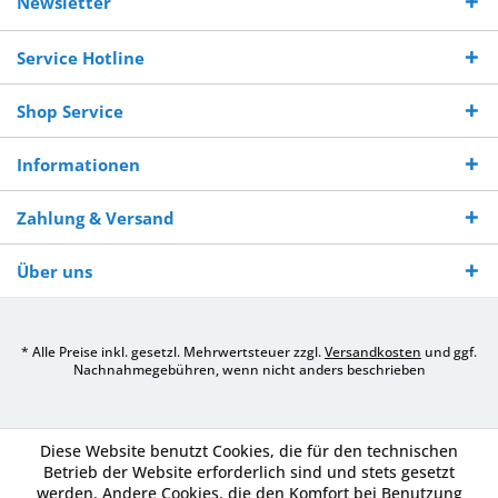
Newsletter
250,-
Warenverfügbarkeit
innerhalb von 10-12
970 511 90
Bestellwert
Werktagen
Service Hotline
Shop Service
Informationen
Zahlung & Versand
Über uns
* Alle Preise inkl. gesetzl. Mehrwertsteuer zzgl.
Versandkosten
und ggf.
Nachnahmegebühren, wenn nicht anders beschrieben
Diese Website benutzt Cookies, die für den technischen
Betrieb der Website erforderlich sind und stets gesetzt
werden. Andere Cookies, die den Komfort bei Benutzung