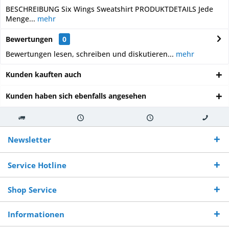
BESCHREIBUNG Six Wings Sweatshirt PRODUKTDETAILS Jede
Menge...
mehr
Bewertungen
0
Bewertungen lesen, schreiben und diskutieren...
mehr
Kunden kauften auch
Kunden haben sich ebenfalls angesehen
Kostenloser
Versand innerhalb von
Versand von
So erreichen
Versand ab €
7-10 Werktagen bei
veredelter Ware
Sie uns 0160
Newsletter
250,-
Warenverfügbarkeit
innerhalb von 10-12
970 511 90
Bestellwert
Werktagen
Service Hotline
Shop Service
Informationen