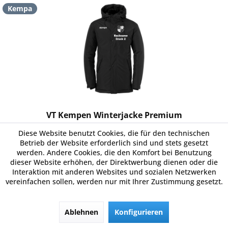
Kempa
VT Kempen Winterjacke Premium
Diese Website benutzt Cookies, die für den technischen
Reflektierender Kempa Durck auf der Brust Verschweiste
Betrieb der Website erforderlich sind und stets gesetzt
Nähte an der Kapuze, Schulter und Armloch 2 Vordertaschen
werden. Andere Cookies, die den Komfort bei Benutzung
Reisverschlusslasche mit ton in ton Silikon-Druckknöpfen
dieser Website erhöhen, der Direktwerbung dienen oder die
Innentasche mit open mesh Innentasche mit Reißverschlüssen
Interaktion mit anderen Websites und sozialen Netzwerken
Fleece...
116,99 € *
vereinfachen sollen, werden nur mit Ihrer Zustimmung gesetzt.
Merken
Ablehnen
Konfigurieren