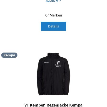
32,50 € *
Merken
Details
Kempa
VT Kempen Regenjacke Kempa