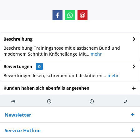
Beschreibung
Beschreibung Trainingshose mit elastischem Bund und
modernem Schnitt in Knöchellänge Mit...
mehr
Bewertungen
0
Bewertungen lesen, schreiben und diskutieren...
mehr
Kunden haben sich ebenfalls angesehen
Kostenloser
Versand innerhalb von
Versand von
So erreichen
Versand ab €
7-10 Werktagen bei
veredelter Ware
Sie uns 0160
Newsletter
250,-
Warenverfügbarkeit
innerhalb von 10-12
970 511 90
Bestellwert
Werktagen
Service Hotline