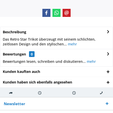
Beschreibung
Das Retro Star Trikot überzeugt mit seinem schlichten,
zeitlosen Design und den stylischen...
mehr
Bewertungen
0
Bewertungen lesen, schreiben und diskutieren...
mehr
Kunden kauften auch
Kunden haben sich ebenfalls angesehen
Kostenloser
Versand innerhalb von
Versand von
So erreichen
Versand ab €
7-10 Werktagen bei
veredelter Ware
Sie uns 0160
Newsletter
250,-
Warenverfügbarkeit
innerhalb von 10-12
970 511 90
Bestellwert
Werktagen