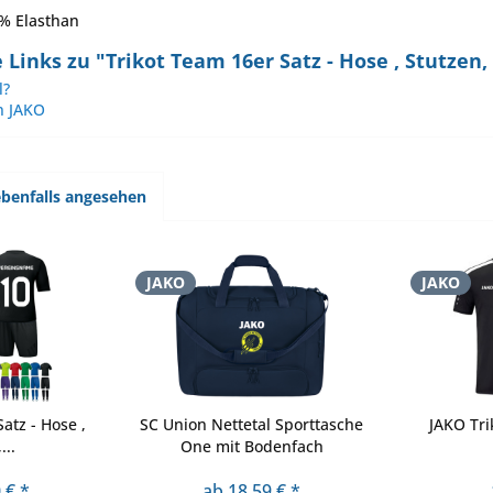
 % Elasthan
 Links zu "Trikot Team 16er Satz - Hose , Stutz
l?
n JAKO
benfalls angesehen
JAKO
JAKO
atz - Hose ,
SC Union Nettetal Sporttasche
JAKO Tri
...
One mit Bodenfach
 € *
ab 18,59 € *