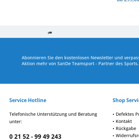
Kostenloser Versand ab € 250,- Bestellwert
Versand innerhalb von
Abonnieren Sie den kostenlosen Newsletter und verpass
Aktion mehr von SanDe Teamsport - Partner des Sports.
Service Hotline
Shop Servi
Telefonische Unterstützung und Beratung
Defektes P
Kontakt
unter:
Rückgabe
0 21 52 - 99 49 243
Widerrufsr