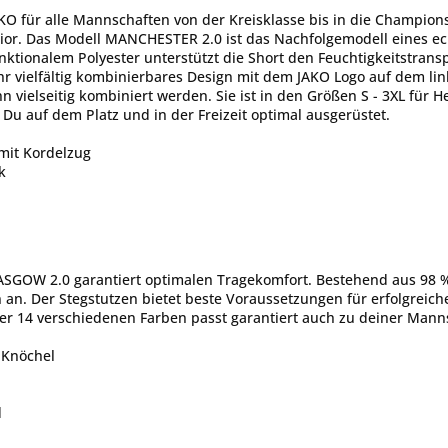
KO für alle Mannschaften von der Kreisklasse bis in die Champion
ior. Das Modell MANCHESTER 2.0 ist das Nachfolgemodell eines e
nktionalem Polyester unterstützt die Short den Feuchtigkeitstra
ihr vielfältig kombinierbares Design mit dem JAKO Logo auf dem 
 vielseitig kombiniert werden. Sie ist in den Größen S - 3XL für He
 Du auf dem Platz und in der Freizeit optimal ausgerüstet.
mit Kordelzug
k
ASGOW 2.0 garantiert optimalen Tragekomfort. Bestehend aus 98 %
n an. Der Stegstutzen bietet beste Voraussetzungen für erfolgreich
der 14 verschiedenen Farben passt garantiert auch zu deiner Mann
 Knöchel
d