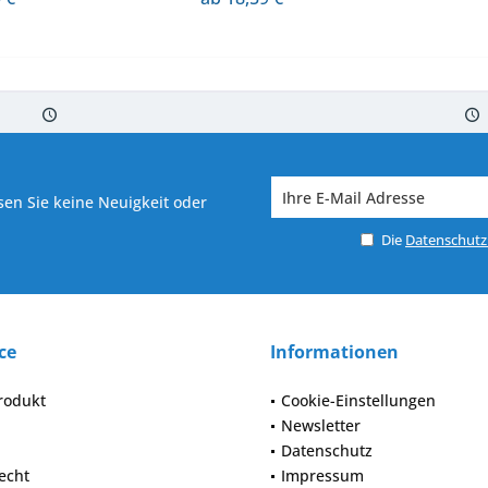
 7-10 Werktagen bei Warenverfügbarkeit
Versand von veredelter Ware in
en Sie keine Neuigkeit oder
Die
Datenschut
ce
Informationen
rodukt
Cookie-Einstellungen
Newsletter
Datenschutz
echt
Impressum