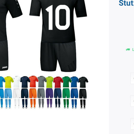
Stu
L