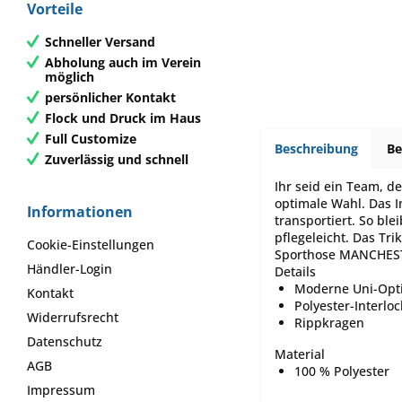
Vorteile
Schneller Versand
Abholung auch im Verein
möglich
persönlicher Kontakt
Flock und Druck im Haus
Full Customize
Beschreibung
B
Zuverlässig und schnell
Ihr seid ein Team, d
optimale Wahl. Das I
Informationen
transportiert. So bl
pflegeleicht. Das Tri
Cookie-Einstellungen
Sporthose MANCHESTER
Händler-Login
Details
Moderne Uni-Opt
Kontakt
Polyester-Interloc
Widerrufsrecht
Rippkragen
Datenschutz
Material
AGB
100 % Polyester
Impressum