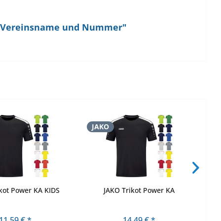
en, Vereinsname und Nummer"
JAKO
J
kot Power KA KIDS
JAKO Trikot Power KA
11,59 € *
14,49 € *