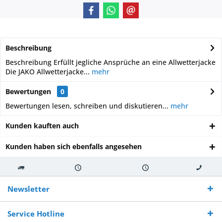
Beschreibung
Beschreibung Erfüllt jegliche Ansprüche an eine Allwetterjacke
Die JAKO Allwetterjacke...
mehr
Bewertungen
0
Bewertungen lesen, schreiben und diskutieren...
mehr
Kunden kauften auch
Kunden haben sich ebenfalls angesehen
Kostenloser
Versand innerhalb von
Versand von
So erreichen
Versand ab €
7-10 Werktagen bei
veredelter Ware
Sie uns 0160
Newsletter
250,-
Warenverfügbarkeit
innerhalb von 10-12
970 511 90
Bestellwert
Werktagen
Service Hotline