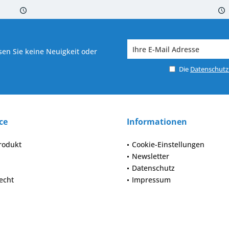
 7-10 Werktagen bei Warenverfügbarkeit
Versand von veredelter Ware in
en Sie keine Neuigkeit oder
Die
Datenschut
ce
Informationen
rodukt
Cookie-Einstellungen
Newsletter
Datenschutz
echt
Impressum