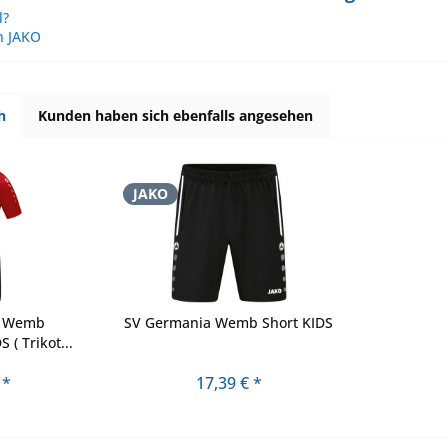
l?
n JAKO
h
Kunden haben sich ebenfalls angesehen
JAKO
a Wemb
SV Germania Wemb Short KIDS
 ( Trikot...
 *
17,39 € *