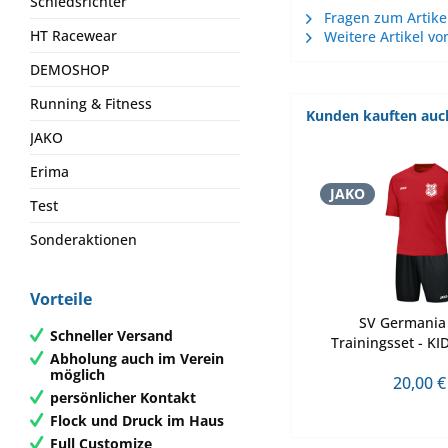
Schiedsrichter
Fragen zum Artike
HT Racewear
Weitere Artikel vo
DEMOSHOP
Running & Fitness
Kunden kauften auc
JAKO
Erima
JAKO
Test
Sonderaktionen
Vorteile
SV Germani
Schneller Versand
Trainingsset - KIDS
Abholung auch im Verein
möglich
20,00 €
persönlicher Kontakt
Flock und Druck im Haus
Full Customize