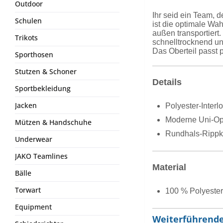
Outdoor
Ihr seid ein Team,
Schulen
ist die optimale Wa
außen transportiert
Trikots
schnelltrocknend und
Das Oberteil passt 
Sporthosen
Stutzen & Schoner
Details
Sportbekleidung
Jacken
Polyester-Interl
Moderne Uni-Op
Mützen & Handschuhe
Rundhals-Rippk
Underwear
JAKO Teamlines
Material
Bälle
Torwart
100 % Polyester
Equipment
Weiterführende