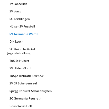
TV Lobberich
SV Vorst
SC Leichlingen
Hülser SV Fussball
SV Germania Wemb
DJK Leuth
SC Union Nettetal
Jugendabteilung
TuS St.Hubert
SV Hilden-Nord
TuSpo Richrath 1869 e.V.
SV 09 Scherpenseel
SpVgg Rheurdt Schaephuysen
SC Germania Reusrath
Grün Weiss Holt