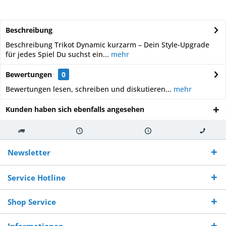
Beschreibung
Beschreibung Trikot Dynamic kurzarm – Dein Style-Upgrade
für jedes Spiel Du suchst ein...
mehr
Bewertungen
0
Bewertungen lesen, schreiben und diskutieren...
mehr
Kunden haben sich ebenfalls angesehen
Kostenloser
Versand innerhalb von
Versand von
So erreichen
Versand ab €
7-10 Werktagen bei
veredelter Ware
Sie uns 0160
Newsletter
250,-
Warenverfügbarkeit
innerhalb von 10-12
970 511 90
Bestellwert
Werktagen
Service Hotline
Shop Service