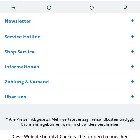
Kostenloser
Versand innerhalb von
Versand von
So erreichen
Versand ab €
7-10 Werktagen bei
veredelter Ware
Sie uns 0160
Newsletter
250,-
Warenverfügbarkeit
innerhalb von 10-12
970 511 90
Bestellwert
Werktagen
Service Hotline
Shop Service
Informationen
Zahlung & Versand
Über uns
* Alle Preise inkl. gesetzl. Mehrwertsteuer zzgl.
Versandkosten
und ggf.
Nachnahmegebühren, wenn nicht anders beschrieben
Diese Website benutzt Cookies, die für den technischen