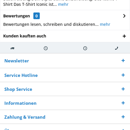
Shirt Das T-Shirt Iconic ist...
mehr
Bewertungen
0
Bewertungen lesen, schreiben und diskutieren...
mehr
Kunden kauften auch
Kostenloser
Versand innerhalb von
Versand von
So erreichen
Versand ab €
7-10 Werktagen bei
veredelter Ware
Sie uns 0160
Newsletter
250,-
Warenverfügbarkeit
innerhalb von 10-12
970 511 90
Bestellwert
Werktagen
Service Hotline
Shop Service
Informationen
Zahlung & Versand