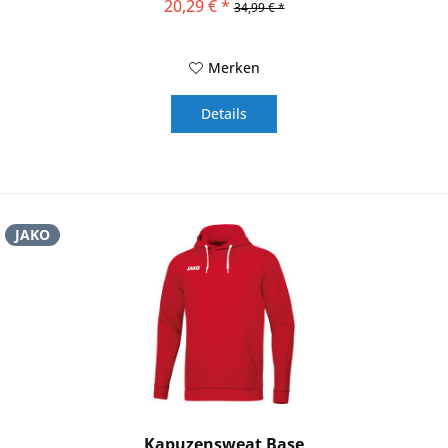
20,29 € *
34,99 € *
Merken
Details
JAKO
Kapuzensweat Base