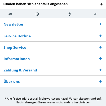
Kunden haben sich ebenfalls angesehen
Kostenloser
Versand innerhalb von
Versand von
So erreichen
Versand ab €
7-10 Werktagen bei
veredelter Ware
Sie uns 0160
Newsletter
250,-
Warenverfügbarkeit
innerhalb von 10-12
970 511 90
Bestellwert
Werktagen
Service Hotline
Shop Service
Informationen
Zahlung & Versand
Über uns
* Alle Preise inkl. gesetzl. Mehrwertsteuer zzgl.
Versandkosten
und ggf.
Nachnahmegebühren, wenn nicht anders beschrieben