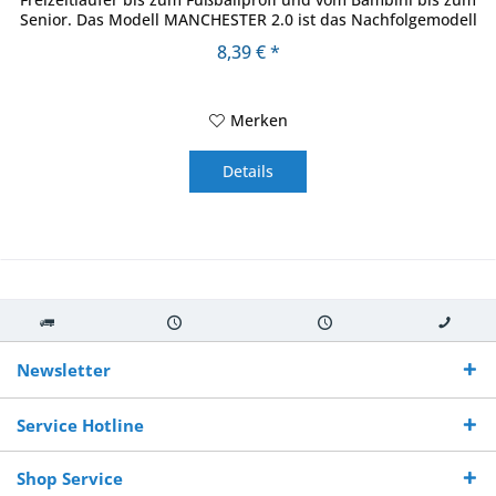
Senior. Das Modell MANCHESTER 2.0 ist das Nachfolgemodell
eines...
8,39 € *
Merken
Details
Kostenloser
Versand innerhalb von
Versand von
So erreichen
Versand ab €
7-10 Werktagen bei
veredelter Ware
Sie uns 0160
Newsletter
250,-
Warenverfügbarkeit
innerhalb von 10-12
970 511 90
Bestellwert
Werktagen
Service Hotline
Shop Service