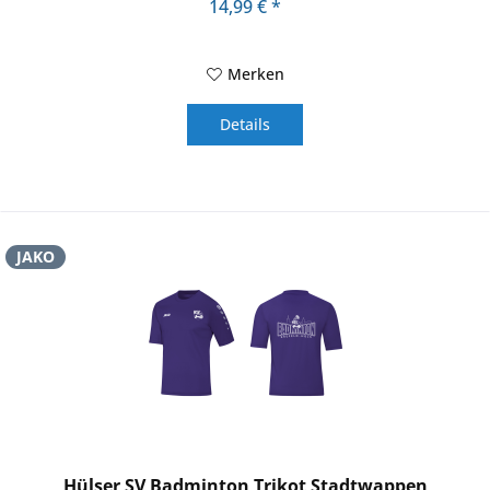
14,99 € *
Merken
Details
JAKO
Hülser SV Badminton Trikot Stadtwappen