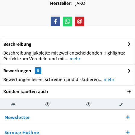
Hersteller:
JAKO
Beschreibung
Beschreibung Jakolette mit zwei entscheidenden Highlights:
Perfekt zum Veredeln und mit...
mehr
Bewertungen
0
Bewertungen lesen, schreiben und diskutieren...
mehr
Kunden kauften auch
Kostenloser
Versand innerhalb von
Versand von
So erreichen
Versand ab €
7-10 Werktagen bei
veredelter Ware
Sie uns 0160
Newsletter
250,-
Warenverfügbarkeit
innerhalb von 10-12
970 511 90
Bestellwert
Werktagen
Service Hotline