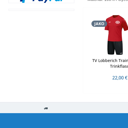
JAKO
TV Lobberich Train
Trinkflas
22,00 €
Kostenloser Versand ab € 250,- Bestellwert
Versand innerhalb von