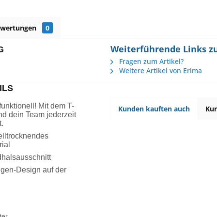
ewertungen
0
Weiterführende Links zu
G
Fragen zum Artikel?
Weitere Artikel von Erima
ILS
unktionell! Mit dem T-
Kunden kauften auch
Kun
und dein Team jederzeit
.
elltrocknendes
ial
halsausschnitt
en-Design auf der
ter