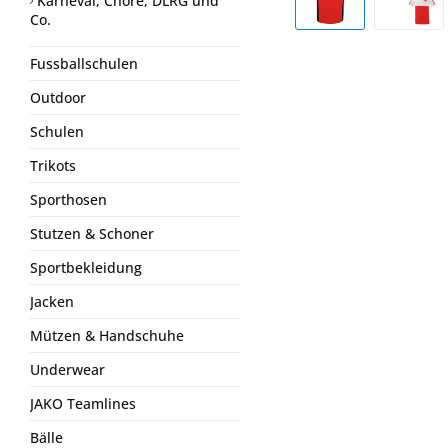
Karneval, Chöre, DLRG und
Co.
Fussballschulen
Outdoor
Schulen
Trikots
Sporthosen
Stutzen & Schoner
Sportbekleidung
Jacken
Mützen & Handschuhe
Underwear
JAKO Teamlines
Bälle