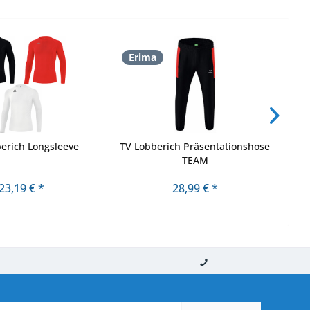
Erima
E
erich Longsleeve
TV Lobberich Präsentationshose
TV 
TEAM
23,19 € *
28,99 € *
nerhalb von 10-12 Werktagen
So erreichen Sie uns 0160 970 511 90