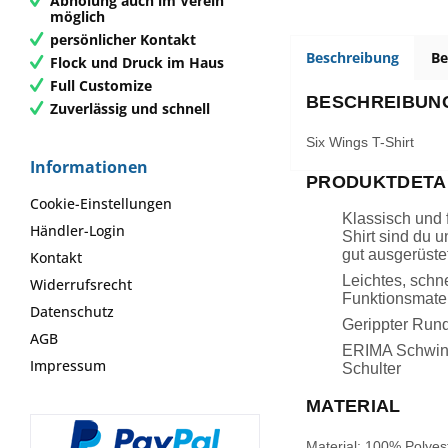
Abholung auch im Verein
möglich
persönlicher Kontakt
Beschreibung
B
Flock und Druck im Haus
Full Customize
BESCHREIBUN
Zuverlässig und schnell
Six Wings T-Shirt
Informationen
PRODUKTDETA
Cookie-Einstellungen
Klassisch und f
Händler-Login
Shirt sind du 
gut ausgerüstet
Kontakt
Leichtes, schn
Widerrufsrecht
Funktionsmater
Datenschutz
Gerippter Rund
AGB
ERIMA Schwing
Impressum
Schulter
MATERIAL
Material: 100% Polyes