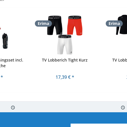
Erima
Erima
ingsset incl.
TV Lobberich Tight Kurz
TV Lobb
che
 *
17,39 € *
 7-10 Werktagen bei Warenverfügbarkeit
Versand von veredelter Ware in