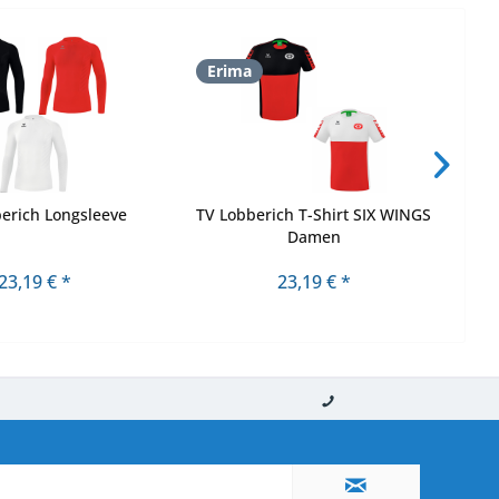
Erima
E
erich Longsleeve
TV Lobberich T-Shirt SIX WINGS
Damen
23,19 € *
23,19 € *
nerhalb von 10-12 Werktagen
So erreichen Sie uns 0160 970 511 90