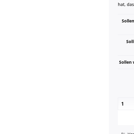
hat, da
Solle
Sol
Sollen 