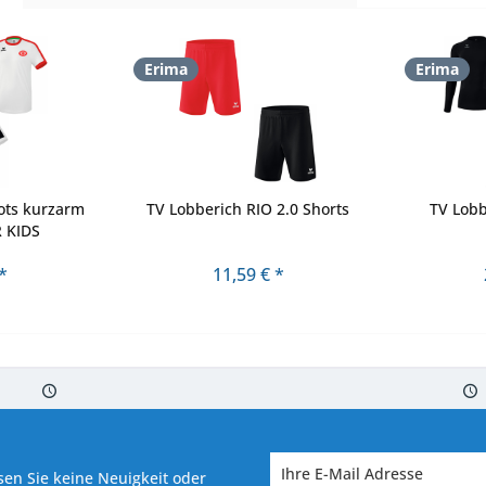
Erima
Erima
ots kurzarm
TV Lobberich RIO 2.0 Shorts
TV Lobb
 KIDS
*
11,59 € *
 7-10 Werktagen bei Warenverfügbarkeit
Versand von veredelter Ware in
en Sie keine Neuigkeit oder