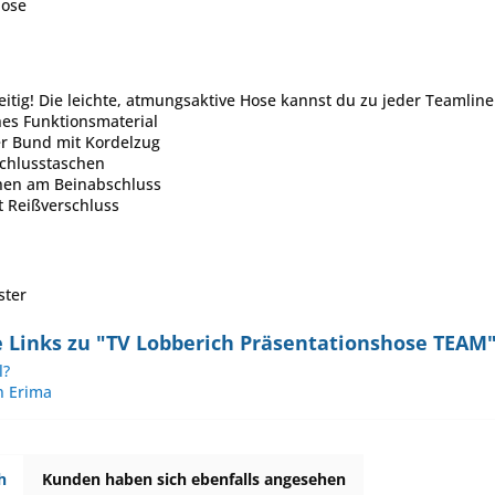
hose
seitig! Die leichte, atmungsaktive Hose kannst du zu jeder Teamlin
ches Funktionsmaterial
her Bund mit Kordelzug
schlusstaschen
hen am Beinabschluss
t Reißverschluss
ster
 Links zu "TV Lobberich Präsentationshose TEAM
l?
n Erima
h
Kunden haben sich ebenfalls angesehen