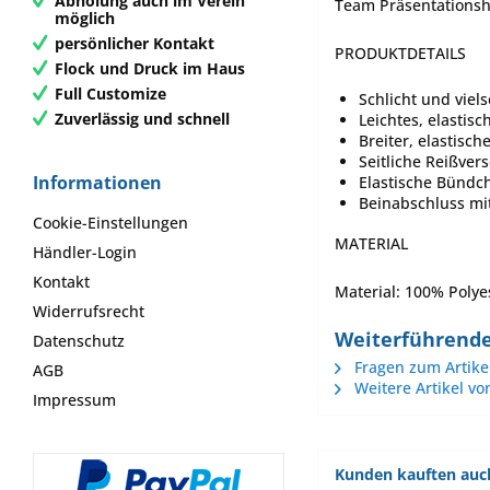
Abholung auch im Verein
Team Präsentations
möglich
persönlicher Kontakt
PRODUKTDETAILS
Flock und Druck im Haus
Full Customize
Schlicht und viel
Zuverlässig und schnell
Leichtes, elastis
Breiter, elastisc
Seitliche Reißver
Informationen
Elastische Bündc
Beinabschluss mi
Cookie-Einstellungen
MATERIAL
Händler-Login
Kontakt
Material: 100% Polye
Widerrufsrecht
Weiterführende
Datenschutz
Fragen zum Artike
AGB
Weitere Artikel vo
Impressum
Kunden kauften auc