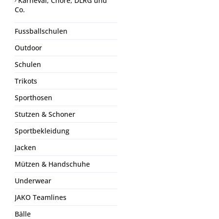
Karneval, Chöre, DLRG und
Co.
Fussballschulen
Outdoor
Schulen
Trikots
Sporthosen
Stutzen & Schoner
Sportbekleidung
Jacken
Mützen & Handschuhe
Underwear
JAKO Teamlines
Bälle