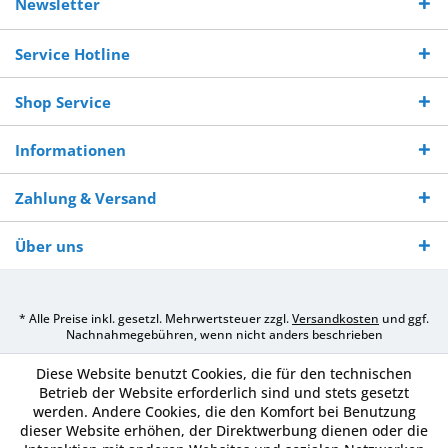
Newsletter
250,-
Warenverfügbarkeit
innerhalb von 10-12
970 511 90
Bestellwert
Werktagen
Service Hotline
Shop Service
Informationen
Zahlung & Versand
Über uns
* Alle Preise inkl. gesetzl. Mehrwertsteuer zzgl.
Versandkosten
und ggf.
Nachnahmegebühren, wenn nicht anders beschrieben
Diese Website benutzt Cookies, die für den technischen
Betrieb der Website erforderlich sind und stets gesetzt
werden. Andere Cookies, die den Komfort bei Benutzung
dieser Website erhöhen, der Direktwerbung dienen oder die