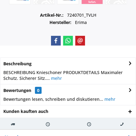
Artikel-Nr.:
7240701_TVLH
Hersteller:
Erima
Beschreibung
BESCHREIBUNG Knieschoner PRODUKTDETAILS Maximaler
Schutz. Sicherer Sitz....
mehr
Bewertungen
0
Bewertungen lesen, schreiben und diskutieren...
mehr
Kunden kauften auch
Kostenloser
Versand innerhalb von
Versand von
So erreichen
Versand ab €
7-10 Werktagen bei
veredelter Ware
Sie uns 0160