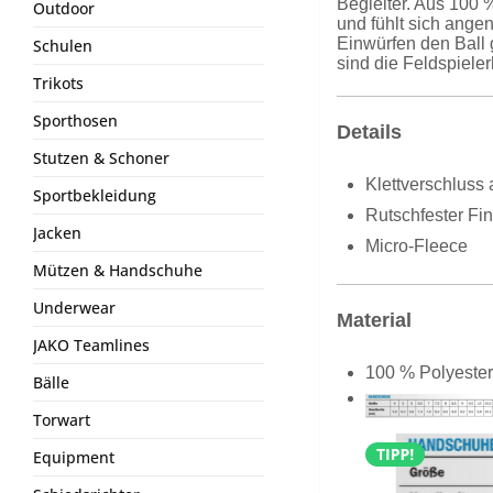
Begleiter. Aus 100 %
Outdoor
und fühlt sich ange
Einwürfen den Ball g
Schulen
sind die Feldspiel
Trikots
Sporthosen
Details
Stutzen & Schoner
Klettverschluss 
Sportbekleidung
Rutschfester Fi
Jacken
Micro-Fleece
Mützen & Handschuhe
Underwear
Material
JAKO Teamlines
100 % Polyester
Bälle
Torwart
Equipment