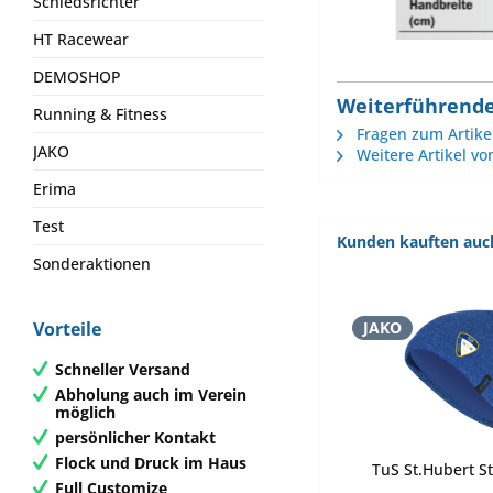
Schiedsrichter
HT Racewear
DEMOSHOP
Weiterführende
Running & Fitness
Fragen zum Artike
JAKO
Weitere Artikel vo
Erima
Test
Kunden kauften auc
Sonderaktionen
JAKO
Vorteile
Schneller Versand
Abholung auch im Verein
möglich
persönlicher Kontakt
Flock und Druck im Haus
TuS St.Hubert S
Full Customize