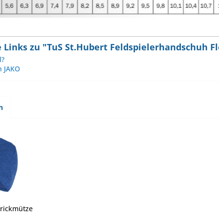
 Links zu "TuS St.Hubert Feldspielerhandschuh F
l?
n JAKO
h
trickmütze