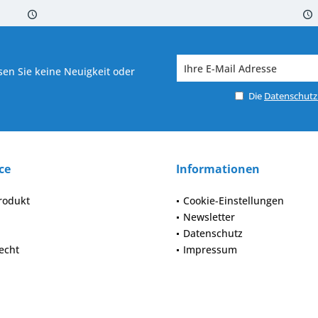
 7-10 Werktagen bei Warenverfügbarkeit
Versand von veredelter Ware in
en Sie keine Neuigkeit oder
Die
Datenschut
ce
Informationen
rodukt
Cookie-Einstellungen
Newsletter
Datenschutz
echt
Impressum