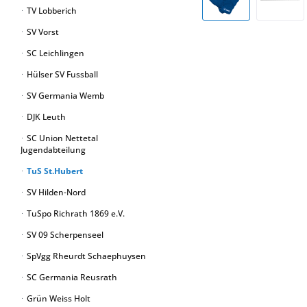
TV Lobberich
SV Vorst
SC Leichlingen
Hülser SV Fussball
SV Germania Wemb
DJK Leuth
SC Union Nettetal
Jugendabteilung
TuS St.Hubert
SV Hilden-Nord
TuSpo Richrath 1869 e.V.
SV 09 Scherpenseel
SpVgg Rheurdt Schaephuysen
SC Germania Reusrath
Grün Weiss Holt