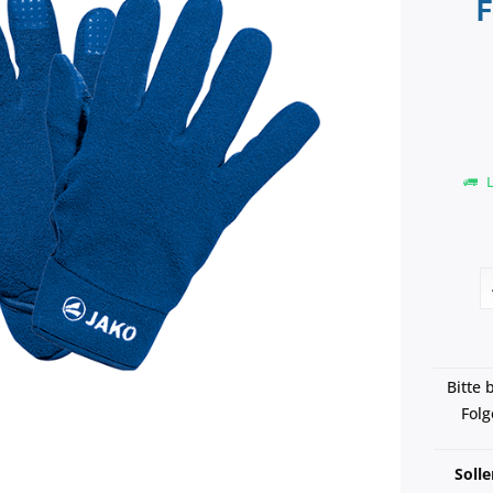
F
L
Bitte 
Folg
Soll