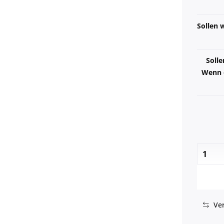
Sollen w
Solle
Wenn e
Ver