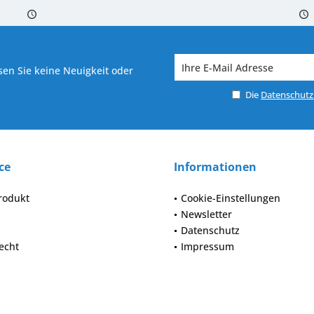
 7-10 Werktagen bei Warenverfügbarkeit
Versand von veredelter Ware in
en Sie keine Neuigkeit oder
Die
Datenschut
ce
Informationen
rodukt
Cookie-Einstellungen
Newsletter
Datenschutz
echt
Impressum