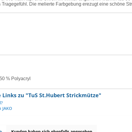
Tragegefühl. Die melierte Farbgebung erezugt eine schöne Stru
 50 % Polyacryl
 Links zu "TuS St.Hubert Strickmütze"
l?
n JAKO
h
Kunden haben sich ebenfalls angesehen