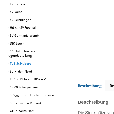
TV Lobberich
SV Vorst
SC Leichlingen
Hülser SV Fussball
SV Germania Wemb
DJK Leuth
SC Union Nettetal
Jugendabteilung
TuS St.Hubert
SV Hilden-Nord
TuSpo Richrath 1869 e.V.
Beschreibung
B
SV 09 Scherpenseel
SpVgg Rheurdt Schaephuysen
Beschreibung
SC Germania Reusrath
Grün Weiss Holt
Die Strickmütze von