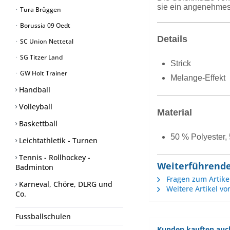
sie ein angenehmes 
Tura Brüggen
Borussia 09 Oedt
Details
SC Union Nettetal
SG Titzer Land
Strick
GW Holt Trainer
Melange-Effekt
Handball
Volleyball
Material
Baskettball
50 % Polyester,
Leichtathletik - Turnen
Tennis - Rollhockey -
Weiterführende
Badminton
Fragen zum Artike
Karneval, Chöre, DLRG und
Weitere Artikel vo
Co.
Fussballschulen
Kunden kauften auc