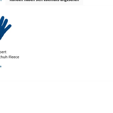
bert
chuh Fleece
*