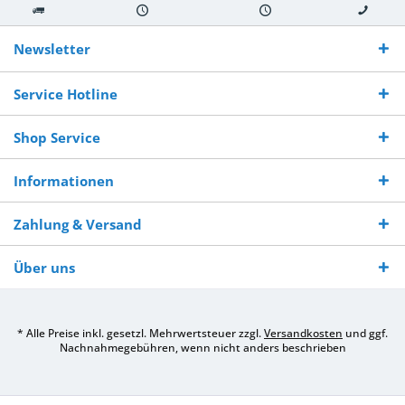
Kostenloser
Versand innerhalb von
Versand von
So erreichen
Versand ab €
7-10 Werktagen bei
veredelter Ware
Sie uns 0160
Newsletter
250,-
Warenverfügbarkeit
innerhalb von 10-12
970 511 90
Bestellwert
Werktagen
Service Hotline
Shop Service
Informationen
Zahlung & Versand
Über uns
* Alle Preise inkl. gesetzl. Mehrwertsteuer zzgl.
Versandkosten
und ggf.
Nachnahmegebühren, wenn nicht anders beschrieben