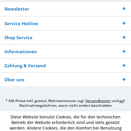
Kostenloser
Versand innerhalb von
Versand von
So erreichen
Versand ab €
7-10 Werktagen bei
veredelter Ware
Sie uns 0160
Newsletter
250,-
Warenverfügbarkeit
innerhalb von 10-12
970 511 90
Bestellwert
Werktagen
Service Hotline
Shop Service
Informationen
Zahlung & Versand
Über uns
* Alle Preise inkl. gesetzl. Mehrwertsteuer zzgl.
Versandkosten
und ggf.
Nachnahmegebühren, wenn nicht anders beschrieben
Diese Website benutzt Cookies, die für den technischen
Betrieb der Website erforderlich sind und stets gesetzt
werden. Andere Cookies, die den Komfort bei Benutzung