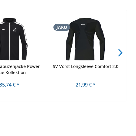
JAKO
J
Kapuzenjacke Power
SV Vorst Longsleeve Comfort 2.0
e Kollektion
35,74 € *
21,99 € *