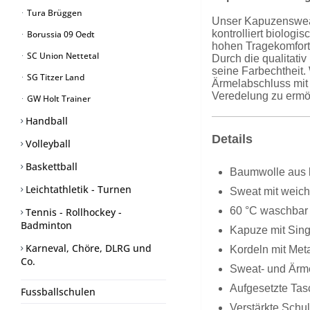
Tura Brüggen
Unser Kapuzensweat
kontrolliert biolog
Borussia 09 Oedt
hohen Tragekomfort.
SC Union Nettetal
Durch die qualitat
seine Farbechtheit.
SG Titzer Land
Ärmelabschluss mit 
Veredelung zu ermög
GW Holt Trainer
Handball
Details
Volleyball
Baskettball
Baumwolle aus k
Leichtathletik - Turnen
Sweat mit weich
60 °C waschbar
Tennis - Rollhockey -
Badminton
Kapuze mit Sing
Karneval, Chöre, DLRG und
Kordeln mit Met
Co.
Sweat- und Ärme
Aufgesetzte Tas
Fussballschulen
Verstärkte Schul