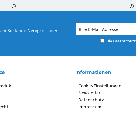
 7-10 Werktagen bei Warenverfügbarkeit
Versand von veredelter Ware in
en Sie keine Neuigkeit oder
Die
Datenschut
ce
Informationen
rodukt
Cookie-Einstellungen
Newsletter
Datenschutz
echt
Impressum