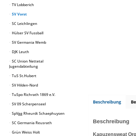
TV Lobberich
SV Vorst
SC Leichlingen
Hülser SV Fussball
SV Germania Wemb
DJK Leuth
SC Union Nettetal
Jugendabteilung
TuS St.Hubert
SV Hilden-Nord
TuSpo Richrath 1869 e.V.
Beschreibung
B
SV 09 Scherpenseel
SpVgg Rheurdt Schaephuysen
Beschreibung
SC Germania Reusrath
Grün Weiss Holt
Kapuzensweat Or