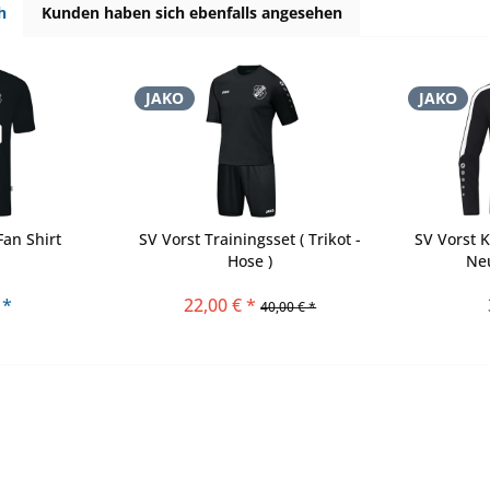
h
Kunden haben sich ebenfalls angesehen
JAKO
JAKO
Fan Shirt
SV Vorst Trainingsset ( Trikot -
SV Vorst 
Hose )
Neu
 *
22,00 € *
40,00 € *