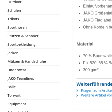
Outdoor
Einlaufvorbehan
Schulen
JAKO Größenlab
Trikots
JAKO Flaglabel 
Sporthosen
Ohne Kordeln b
Stutzen & Schoner
Material
Sportbekleidung
Jacken
70 % Baumwolle 
Mützen & Handschuhe
Fb. 520: 65 % B
Underwear
300 g/m²
JAKO Teamlines
Weiterführende
Bälle
Fragen zum Artike
Weitere Artikel vo
Torwart
Equipment