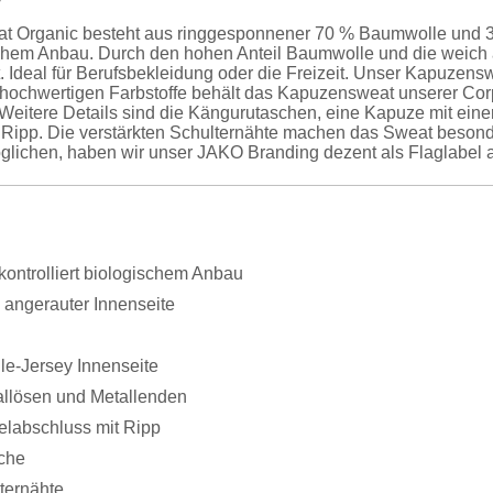
 Organic besteht aus ringgesponnener 70 % Baumwolle und 30
ischem Anbau. Durch den hohen Anteil Baumwolle und die weich
 Ideal für Berufsbekleidung oder die Freizeit. Unser Kapuzensw
iv hochwertigen Farbstoffe behält das Kapuzensweat unserer
 Weitere Details sind die Kängurutaschen, eine Kapuze mit ein
Ripp. Die verstärkten Schulternähte machen das Sweat besonder
lichen, haben wir unser JAKO Branding dezent als Flaglabel a
ontrolliert biologischem Anbau
 angerauter Innenseite
le-Jersey Innenseite
allösen und Metallenden
labschluss mit Ripp
che
ternähte