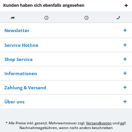
Kunden haben sich ebenfalls angesehen
Kostenloser
Versand innerhalb von
Versand von
So erreichen
Versand ab €
7-10 Werktagen bei
veredelter Ware
Sie uns 0160
Newsletter
250,-
Warenverfügbarkeit
innerhalb von 10-12
970 511 90
Bestellwert
Werktagen
Service Hotline
Shop Service
Informationen
Zahlung & Versand
Über uns
* Alle Preise inkl. gesetzl. Mehrwertsteuer zzgl.
Versandkosten
und ggf.
Nachnahmegebühren, wenn nicht anders beschrieben