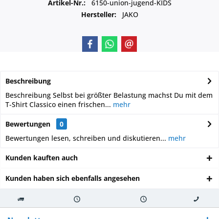
Artikel-Nr.:
6150-union-jugend-KIDS
Hersteller:
JAKO
Beschreibung
Beschreibung Selbst bei größter Belastung machst Du mit dem
T-Shirt Classico einen frischen...
mehr
Bewertungen
0
Bewertungen lesen, schreiben und diskutieren...
mehr
Kunden kauften auch
Kunden haben sich ebenfalls angesehen
Kostenloser
Versand innerhalb von
Versand von
So erreichen
Versand ab €
7-10 Werktagen bei
veredelter Ware
Sie uns 0160