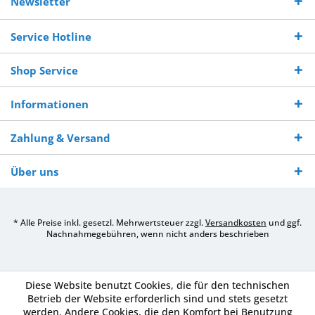
Newsletter
250,-
Warenverfügbarkeit
innerhalb von 10-12
970 511 90
Bestellwert
Werktagen
Service Hotline
Shop Service
Informationen
Zahlung & Versand
Über uns
* Alle Preise inkl. gesetzl. Mehrwertsteuer zzgl.
Versandkosten
und ggf.
Nachnahmegebühren, wenn nicht anders beschrieben
Diese Website benutzt Cookies, die für den technischen
Betrieb der Website erforderlich sind und stets gesetzt
werden. Andere Cookies, die den Komfort bei Benutzung