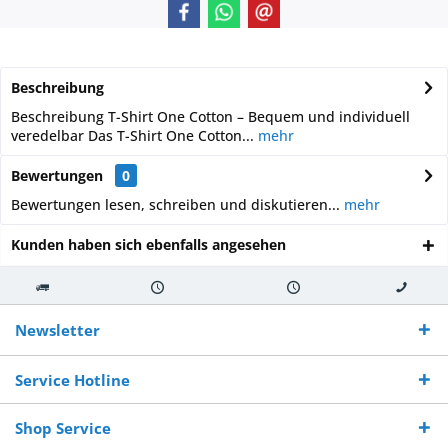
Beschreibung
Beschreibung T-Shirt One Cotton – Bequem und individuell
veredelbar Das T-Shirt One Cotton...
mehr
Bewertungen
0
Bewertungen lesen, schreiben und diskutieren...
mehr
Kunden haben sich ebenfalls angesehen
Kostenloser
Versand innerhalb von
Versand von
So erreichen
Versand ab €
7-10 Werktagen bei
veredelter Ware
Sie uns 0160
Newsletter
250,-
Warenverfügbarkeit
innerhalb von 10-12
970 511 90
Bestellwert
Werktagen
Service Hotline
Shop Service