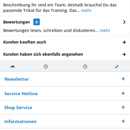
Beschreibung Ihr seid ein Team, deshalb brauchst Du das
passende Trikot für das Training. Das...
mehr
Bewertungen
0
Bewertungen lesen, schreiben und diskutieren...
mehr
Kunden kauften auch
Kunden haben sich ebenfalls angesehen
Kostenloser
Versand innerhalb von
Versand von
So erreichen
Versand ab €
7-10 Werktagen bei
veredelter Ware
Sie uns 0160
Newsletter
250,-
Warenverfügbarkeit
innerhalb von 10-12
970 511 90
Bestellwert
Werktagen
Service Hotline
Shop Service
Informationen