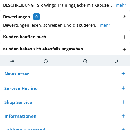
BESCHREIBUNG Six Wings Trainingsjacke mit Kapuze ...
mehr
Bewertungen
0
Bewertungen lesen, schreiben und diskutieren...
mehr
Kunden kauften auch
Kunden haben sich ebenfalls angesehen
Kostenloser
Versand innerhalb von
Versand von
So erreichen
Versand ab €
7-10 Werktagen bei
veredelter Ware
Sie uns 0160
Newsletter
250,-
Warenverfügbarkeit
innerhalb von 10-12
970 511 90
Bestellwert
Werktagen
Service Hotline
Shop Service
Informationen
Zahlung & Versand