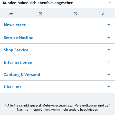
Kunden haben sich ebenfalls angesehen
Kostenloser
Versand innerhalb von
Versand von
So erreichen
Versand ab €
7-10 Werktagen bei
veredelter Ware
Sie uns 0160
Newsletter
250,-
Warenverfügbarkeit
innerhalb von 10-12
970 511 90
Bestellwert
Werktagen
Service Hotline
Shop Service
Informationen
Zahlung & Versand
Über uns
* Alle Preise inkl. gesetzl. Mehrwertsteuer zzgl.
Versandkosten
und ggf.
Nachnahmegebühren, wenn nicht anders beschrieben