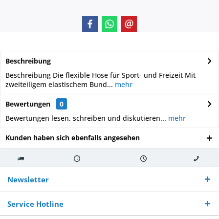
Beschreibung
Beschreibung Die flexible Hose für Sport- und Freizeit Mit
zweiteiligem elastischem Bund...
mehr
Bewertungen
0
Bewertungen lesen, schreiben und diskutieren...
mehr
Kunden haben sich ebenfalls angesehen
Kostenloser
Versand innerhalb von
Versand von
So erreichen
Versand ab €
7-10 Werktagen bei
veredelter Ware
Sie uns 0160
Newsletter
250,-
Warenverfügbarkeit
innerhalb von 10-12
970 511 90
Bestellwert
Werktagen
Service Hotline