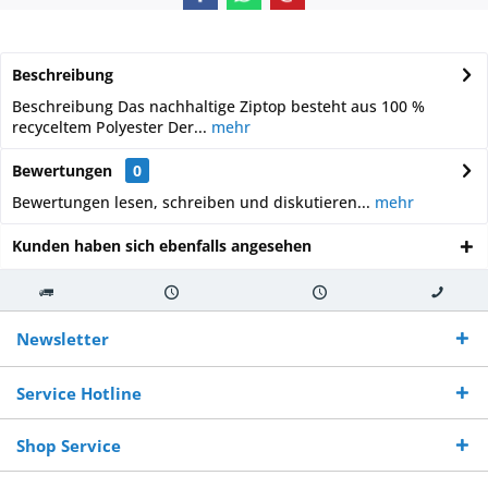
Beschreibung
Beschreibung Das nachhaltige Ziptop besteht aus 100 %
recyceltem Polyester Der...
mehr
Bewertungen
0
Bewertungen lesen, schreiben und diskutieren...
mehr
Kunden haben sich ebenfalls angesehen
Kostenloser
Versand innerhalb von
Versand von
So erreichen
Versand ab €
7-10 Werktagen bei
veredelter Ware
Sie uns 0160
Newsletter
250,-
Warenverfügbarkeit
innerhalb von 10-12
970 511 90
Bestellwert
Werktagen
Service Hotline
Shop Service