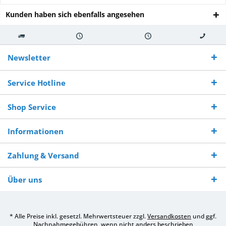
Kunden haben sich ebenfalls angesehen
Kostenloser
Versand innerhalb von
Versand von
So erreichen
Versand ab €
7-10 Werktagen bei
veredelter Ware
Sie uns 0160
Newsletter
250,-
Warenverfügbarkeit
innerhalb von 10-12
970 511 90
Bestellwert
Werktagen
Service Hotline
Shop Service
Informationen
Zahlung & Versand
Über uns
* Alle Preise inkl. gesetzl. Mehrwertsteuer zzgl.
Versandkosten
und ggf.
Nachnahmegebühren, wenn nicht anders beschrieben