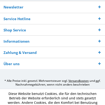
Kostenloser
Versand innerhalb von
Versand von
So erreichen
Versand ab €
7-10 Werktagen bei
veredelter Ware
Sie uns 0160
Newsletter
250,-
Warenverfügbarkeit
innerhalb von 10-12
970 511 90
Bestellwert
Werktagen
Service Hotline
Shop Service
Informationen
Zahlung & Versand
Über uns
* Alle Preise inkl. gesetzl. Mehrwertsteuer zzgl.
Versandkosten
und ggf.
Nachnahmegebühren, wenn nicht anders beschrieben
Diese Website benutzt Cookies, die für den technischen
Betrieb der Website erforderlich sind und stets gesetzt
werden. Andere Cookies, die den Komfort bei Benutzung