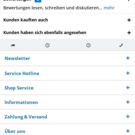
Bewertungen lesen, schreiben und diskutieren...
mehr
Kunden kauften auch
Kunden haben sich ebenfalls angesehen
Kostenloser
Versand innerhalb von
Versand von
So erreichen
Versand ab €
7-10 Werktagen bei
veredelter Ware
Sie uns 0160
Newsletter
250,-
Warenverfügbarkeit
innerhalb von 10-12
970 511 90
Bestellwert
Werktagen
Service Hotline
Shop Service
Informationen
Zahlung & Versand
Über uns