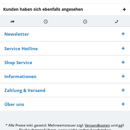
Kunden haben sich ebenfalls angesehen
Kostenloser
Versand innerhalb von
Versand von
So erreichen
Versand ab €
7-10 Werktagen bei
veredelter Ware
Sie uns 0160
Newsletter
250,-
Warenverfügbarkeit
innerhalb von 10-12
970 511 90
Bestellwert
Werktagen
Service Hotline
Shop Service
Informationen
Zahlung & Versand
Über uns
* Alle Preise inkl. gesetzl. Mehrwertsteuer zzgl.
Versandkosten
und ggf.
Nachnahmegebühren, wenn nicht anders beschrieben