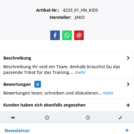
Artikel-Nr.:
4233_01_HN_KIDS
Hersteller:
JAKO
Beschreibung
Beschreibung Ihr seid ein Team, deshalb brauchst Du das
passende Trikot für das Training....
mehr
Bewertungen
0
Bewertungen lesen, schreiben und diskutieren...
mehr
Kunden haben sich ebenfalls angesehen
Kostenloser
Versand innerhalb von
Versand von
So erreichen
Versand ab €
7-10 Werktagen bei
veredelter Ware
Sie uns 0160
Newsletter
250,-
Warenverfügbarkeit
innerhalb von 10-12
970 511 90