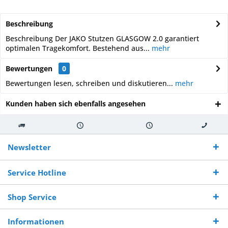
Beschreibung
Beschreibung Der JAKO Stutzen GLASGOW 2.0 garantiert
optimalen Tragekomfort. Bestehend aus...
mehr
Bewertungen
0
Bewertungen lesen, schreiben und diskutieren...
mehr
Kunden haben sich ebenfalls angesehen
Kostenloser
Versand innerhalb von
Versand von
So erreichen
Versand ab €
7-10 Werktagen bei
veredelter Ware
Sie uns 0160
Newsletter
250,-
Warenverfügbarkeit
innerhalb von 10-12
970 511 90
Bestellwert
Werktagen
Service Hotline
Shop Service
Informationen