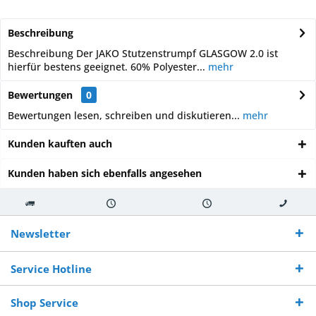
Beschreibung
Beschreibung Der JAKO Stutzenstrumpf GLASGOW 2.0 ist
hierfür bestens geeignet. 60% Polyester...
mehr
Bewertungen
0
Bewertungen lesen, schreiben und diskutieren...
mehr
Kunden kauften auch
Kunden haben sich ebenfalls angesehen
Kostenloser
Versand innerhalb von
Versand von
So erreichen
Versand ab €
7-10 Werktagen bei
veredelter Ware
Sie uns 0160
Newsletter
250,-
Warenverfügbarkeit
innerhalb von 10-12
970 511 90
Bestellwert
Werktagen
Service Hotline
Shop Service