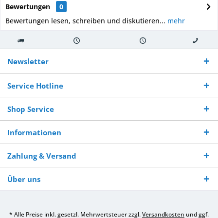
Bewertungen
0
Bewertungen lesen, schreiben und diskutieren...
mehr
Kostenloser
Versand innerhalb von
Versand von
So erreichen
Versand ab €
7-10 Werktagen bei
veredelter Ware
Sie uns 0160
Newsletter
250,-
Warenverfügbarkeit
innerhalb von 10-12
970 511 90
Bestellwert
Werktagen
Service Hotline
Shop Service
Informationen
Zahlung & Versand
Über uns
* Alle Preise inkl. gesetzl. Mehrwertsteuer zzgl.
Versandkosten
und ggf.