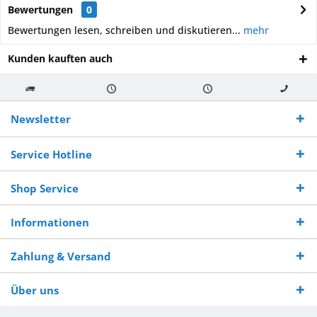
Bewertungen
0
Bewertungen lesen, schreiben und diskutieren...
mehr
Kunden kauften auch
Kostenloser
Versand innerhalb von
Versand von
So erreichen
Versand ab €
7-10 Werktagen bei
veredelter Ware
Sie uns 0160
Newsletter
250,-
Warenverfügbarkeit
innerhalb von 10-12
970 511 90
Bestellwert
Werktagen
Service Hotline
Shop Service
Informationen
Zahlung & Versand
Über uns