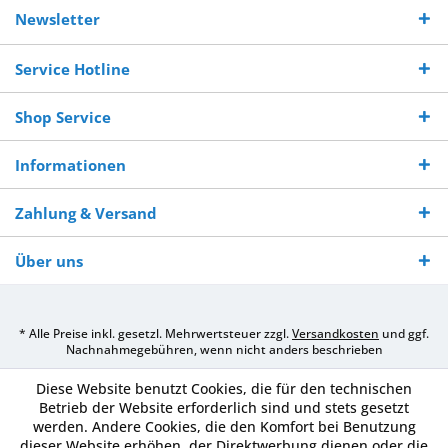
Kostenloser
Versand innerhalb von
Versand von
So erreichen
Versand ab €
7-10 Werktagen bei
veredelter Ware
Sie uns 0160
Newsletter
250,-
Warenverfügbarkeit
innerhalb von 10-12
970 511 90
Bestellwert
Werktagen
Service Hotline
Shop Service
Informationen
Zahlung & Versand
Über uns
* Alle Preise inkl. gesetzl. Mehrwertsteuer zzgl.
Versandkosten
und ggf.
Nachnahmegebühren, wenn nicht anders beschrieben
Diese Website benutzt Cookies, die für den technischen
Betrieb der Website erforderlich sind und stets gesetzt
werden. Andere Cookies, die den Komfort bei Benutzung
dieser Website erhöhen, der Direktwerbung dienen oder die