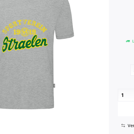
L
Ver