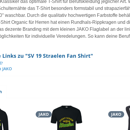
 Klassiker das optimale T-Shirt für Berufskleidung jeglicher Art
chulternähte das T-Shirt besonders formstabil und strapazierfä
60° waschbar. Durch die qualitativ hochwertigen Farbstoffe be
-Shirt Organic für Herren hat einen Rundhals-Rippkragen und d
das dezente Branding mit dem kleinen JAKO Flaglabel an der 
Möglichkeiten für individuelle Veredelungen. So kann deine Be
Links zu "SV 19 Straelen Fan Shirt"
l?
n JAKO
h
JAKO
JAKO