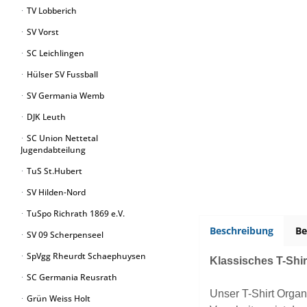
TV Lobberich
SV Vorst
SC Leichlingen
Hülser SV Fussball
SV Germania Wemb
DJK Leuth
SC Union Nettetal
Jugendabteilung
TuS St.Hubert
SV Hilden-Nord
TuSpo Richrath 1869 e.V.
Beschreibung
B
SV 09 Scherpenseel
SpVgg Rheurdt Schaephuysen
Klassisches T-Shi
SC Germania Reusrath
Unser T-Shirt Organ
Grün Weiss Holt