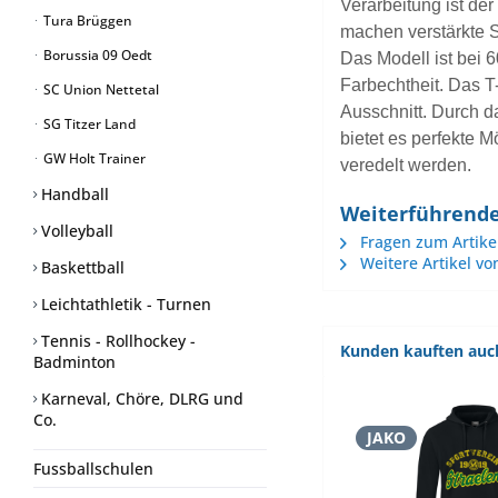
Verarbeitung ist der
Tura Brüggen
machen verstärkte S
Borussia 09 Oedt
Das Modell ist bei 
Farbechtheit. Das T
SC Union Nettetal
Ausschnitt. Durch 
SG Titzer Land
bietet es perfekte 
GW Holt Trainer
veredelt werden.
Handball
Weiterführende 
Volleyball
Fragen zum Artike
Weitere Artikel vo
Baskettball
Leichtathletik - Turnen
Tennis - Rollhockey -
Kunden kauften auc
Badminton
Karneval, Chöre, DLRG und
Co.
JAKO
Fussballschulen