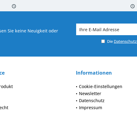
 7-10 Werktagen bei Warenverfügbarkeit
Versand von veredelter Ware in
en Sie keine Neuigkeit oder
Die
Datenschut
ce
Informationen
rodukt
Cookie-Einstellungen
Newsletter
Datenschutz
echt
Impressum