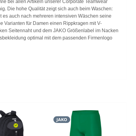
. Wie bei allen Artikeln unserer Corporate Teamwear
hig. Die hohe Qualität zeigt sich auch beim Waschen:
hält es auch nach mehreren intensiven Wäschen seine
ie Varianten für Damen einen Rippkragen mit V-
linken Seitennaht und dem JAKO Größenlabel im Nacken
rufsbekleidung optimal mit dem passenden Firmenlogo
JAKO
J