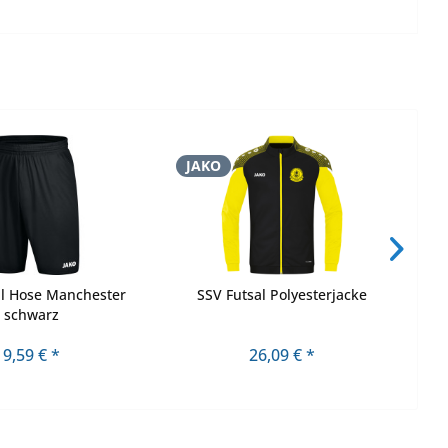
JAKO
J
al Hose Manchester
SSV Futsal Polyesterjacke
schwarz
9,59 € *
26,09 € *