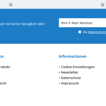
 7-10 Werktagen bei Warenverfügbarkeit
Versand von veredelter Ware in
en Sie keine Neuigkeit oder
Die
Datenschut
ce
Informationen
rodukt
Cookie-Einstellungen
Newsletter
Datenschutz
echt
Impressum