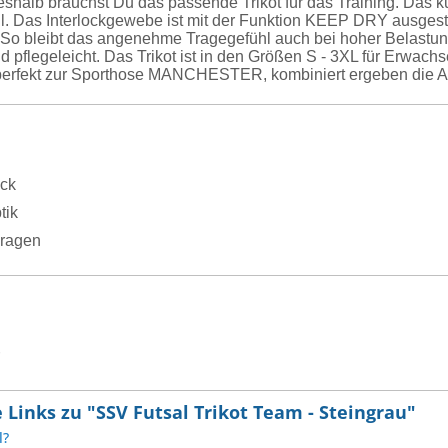
 deshalb brauchst Du das passende Trikot für das Training. D
hl. Das Interlockgewebe ist mit der Funktion KEEP DRY ausgest
. So bleibt das angenehme Tragegefühl auch bei hoher Belastun
 pflegeleicht. Das Trikot ist in den Größen S - 3XL für Erwachs
perfekt zur Sporthose MANCHESTER, kombiniert ergeben die Arti
ock
tik
ragen
Links zu "SSV Futsal Trikot Team - Steingrau"
l?