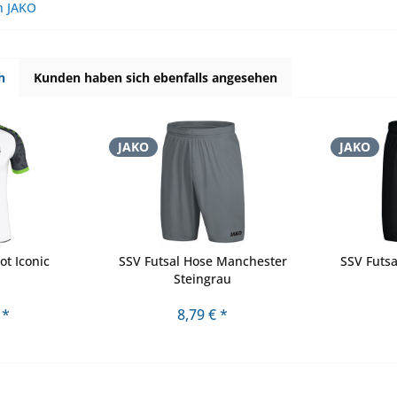
n JAKO
h
Kunden haben sich ebenfalls angesehen
JAKO
JAKO
ot Iconic
SSV Futsal Hose Manchester
SSV Futs
Steingrau
 *
8,79 € *