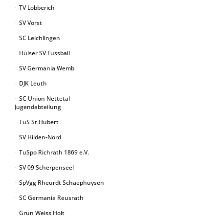
TV Lobberich
SV Vorst
SC Leichlingen
Hülser SV Fussball
SV Germania Wemb
DJK Leuth
SC Union Nettetal
Jugendabteilung
TuS St.Hubert
SV Hilden-Nord
TuSpo Richrath 1869 e.V.
SV 09 Scherpenseel
SpVgg Rheurdt Schaephuysen
SC Germania Reusrath
Grün Weiss Holt