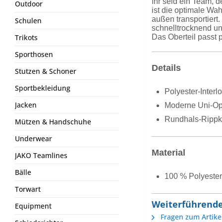
Ihr seid ein Team,
Outdoor
ist die optimale Wa
außen transportiert
Schulen
schnelltrocknend und
Das Oberteil passt 
Trikots
Sporthosen
Details
Stutzen & Schoner
Sportbekleidung
Polyester-Interl
Jacken
Moderne Uni-Op
Rundhals-Rippk
Mützen & Handschuhe
Underwear
Material
JAKO Teamlines
Bälle
100 % Polyester
Torwart
Weiterführende 
Equipment
Fragen zum Artike