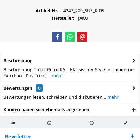
Artikel-Nr.:
4247_200_SUS_KIDS
Hersteller:
JAKO
Beschreibung
Beschreibung Trikot Retro KA – Klassischer Style mit moderner
Funktion Das Trikot...
mehr
Bewertungen
0
Bewertungen lesen, schreiben und diskutieren...
mehr
Kunden haben sich ebenfalls angesehen
Kostenloser
Versand innerhalb von
Versand von
So erreichen
Versand ab €
7-10 Werktagen bei
veredelter Ware
Sie uns 0160
Newsletter
250,-
Warenverfügbarkeit
innerhalb von 10-12
970 511 90