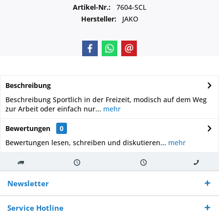
Artikel-Nr.:
7604-SCL
Hersteller:
JAKO
Beschreibung
Beschreibung Sportlich in der Freizeit, modisch auf dem Weg
zur Arbeit oder einfach nur...
mehr
Bewertungen
0
Bewertungen lesen, schreiben und diskutieren...
mehr
Kostenloser
Versand innerhalb von
Versand von
So erreichen
Versand ab €
7-10 Werktagen bei
veredelter Ware
Sie uns 0160
Newsletter
250,-
Warenverfügbarkeit
innerhalb von 10-12
970 511 90
Bestellwert
Werktagen
Service Hotline