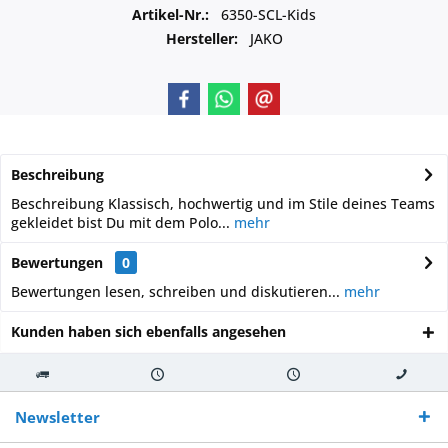
Artikel-Nr.:
6350-SCL-Kids
Hersteller:
JAKO
Beschreibung
Beschreibung Klassisch, hochwertig und im Stile deines Teams
gekleidet bist Du mit dem Polo...
mehr
Bewertungen
0
Bewertungen lesen, schreiben und diskutieren...
mehr
Kunden haben sich ebenfalls angesehen
Kostenloser
Versand innerhalb von
Versand von
So erreichen
Versand ab €
7-10 Werktagen bei
veredelter Ware
Sie uns 0160
Newsletter
250,-
Warenverfügbarkeit
innerhalb von 10-12
970 511 90
Bestellwert
Werktagen