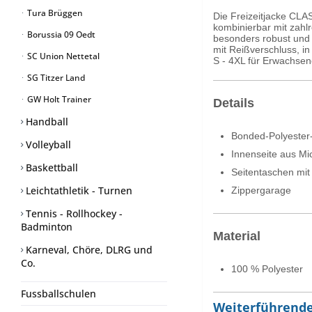
Tura Brüggen
Die Freizeitjacke CLAS
kombinierbar mit zahl
Borussia 09 Oedt
besonders robust und l
mit Reißverschluss, in
SC Union Nettetal
S - 4XL für Erwachsen
SG Titzer Land
GW Holt Trainer
Details
Handball
Bonded-Polyester
Volleyball
Innenseite aus Mi
Baskettball
Seitentaschen mit
Leichtathletik - Turnen
Zippergarage
Tennis - Rollhockey -
Badminton
Material
Karneval, Chöre, DLRG und
Co.
100 % Polyester
Fussballschulen
Weiterführende 