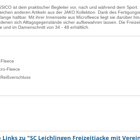
SICO ist dein praktischer Begleiter vor, nach und während dem Sport. I
reichen anderen Artikeln aus der JAKO Kollektion. Dank des Fertigungsm
ange haltbar. Mit ihrer Innenseite aus Microfleece liegt sie darüber h
 denen sich Alltagsgegenstände sicher aufbewahren lassen. Die Freizei
e und im Damenschnitt von 34 - 48 erhältlich.
-Fleece
cro-Fleece
 Reißverschluss
Links zu "SC Leichlingen Freizeitjacke mit Vere