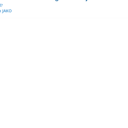
l?
n JAKO