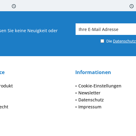
 7-10 Werktagen bei Warenverfügbarkeit
Versand von veredelter Ware in
en Sie keine Neuigkeit oder
Die
Datenschut
ce
Informationen
rodukt
Cookie-Einstellungen
Newsletter
Datenschutz
echt
Impressum