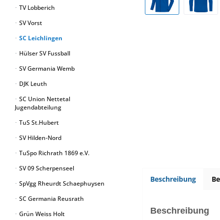
TV Lobberich
SV Vorst
SC Leichlingen
Hülser SV Fussball
SV Germania Wemb
DJK Leuth
SC Union Nettetal
Jugendabteilung
TuS St.Hubert
SV Hilden-Nord
TuSpo Richrath 1869 e.V.
SV 09 Scherpenseel
Beschreibung
B
SpVgg Rheurdt Schaephuysen
SC Germania Reusrath
Beschreibung
Grün Weiss Holt